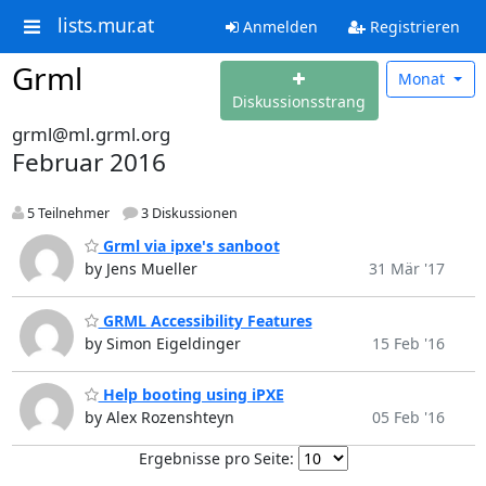
lists.mur.at
Anmelden
Registrieren
Grml
Monat
Diskussionsstrang
grml@ml.grml.org
Februar 2016
5 Teilnehmer
3 Diskussionen
Grml via ipxe's sanboot
by Jens Mueller
31 Mär '17
GRML Accessibility Features
by Simon Eigeldinger
15 Feb '16
Help booting using iPXE
by Alex Rozenshteyn
05 Feb '16
Ergebnisse pro Seite: