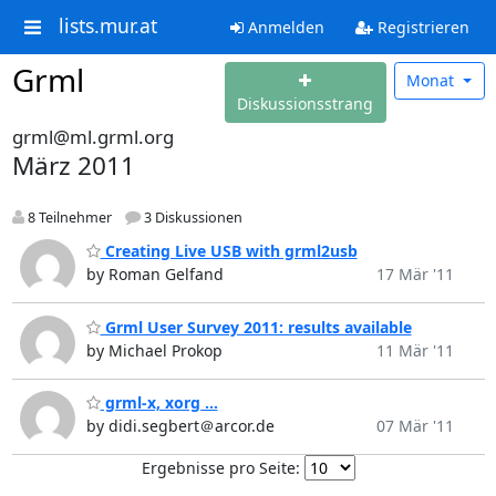
lists.mur.at
Anmelden
Registrieren
Grml
Monat
Diskussionsstrang
grml@ml.grml.org
März 2011
8 Teilnehmer
3 Diskussionen
Creating Live USB with grml2usb
by Roman Gelfand
17 Mär '11
Grml User Survey 2011: results available
by Michael Prokop
11 Mär '11
grml-x, xorg ...
by didi.segbert＠arcor.de
07 Mär '11
Ergebnisse pro Seite: