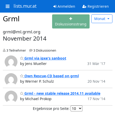
lists.mur.at
Anmelden
Registrieren
Grml
Monat
Diskussionsstrang
grml@ml.grml.org
November 2014
3 Teilnehmer
3 Diskussionen
Grml via ipxe's sanboot
by Jens Mueller
31 Mär '17
Own Rescue-CD based on grml
by Werner P. Schulz
20 Nov '14
Grml - new stable release 2014.11 available
by Michael Prokop
17 Nov '14
Ergebnisse pro Seite: