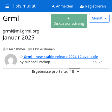
lists.mur.at
Anmelden
Registrieren
Grml
Monat
Diskussionsstrang
grml@ml.grml.org
Januar 2025
1 Teilnehmer
1 Diskussionen
Grml - new stable release 2024.12 available
by Michael Prokop
03 Jan '25
Ergebnisse pro Seite: