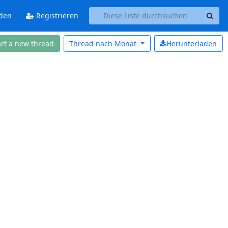
den
Registrieren
art a new thread
Thread nach
Monat
Herunterladen