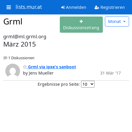
lists.mur.at
Anmelden
Registrieren
Grml
Monat
Diskussionsstrang
grml@ml.grml.org
März 2015
1 Diskussionen
Grml via ipxe's sanboot
by Jens Mueller
31 Mär '17
Ergebnisse pro Seite: