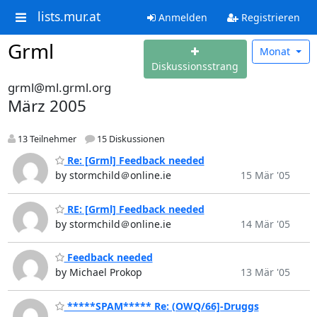
lists.mur.at
Anmelden
Registrieren
Grml
Monat
Diskussionsstrang
grml@ml.grml.org
März 2005
13 Teilnehmer
15 Diskussionen
Re: [Grml] Feedback needed
by stormchild＠online.ie
15 Mär '05
RE: [Grml] Feedback needed
by stormchild＠online.ie
14 Mär '05
Feedback needed
by Michael Prokop
13 Mär '05
*****SPAM***** Re: (OWQ/66]-Druggs