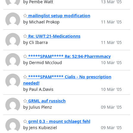
by Pembe Watt
13 Mär '05
mailinglist setup modification
by Michael Prokop
11 Mär '05
Re: UWT:21-Medicationns
by Cli Ibarra
11 Mär '05
*****SPAM***** Re: 52:94-Pharrmmacy
by Dermid Mccloud
10 Mär '05
*****SPAM***** Cialis - No prescription
needed!
by Paul A.Davis
10 Mär '05
GRML auf russisch
by Julius Plenz
09 Mär '05
grml 0.3 - mount schlaegt fehl
by Jens Kubieziel
09 Mär '05