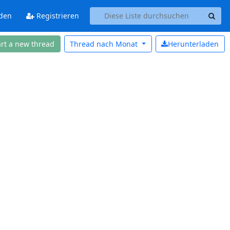
den
Registrieren
art a new thread
Thread nach
Monat
Herunterladen