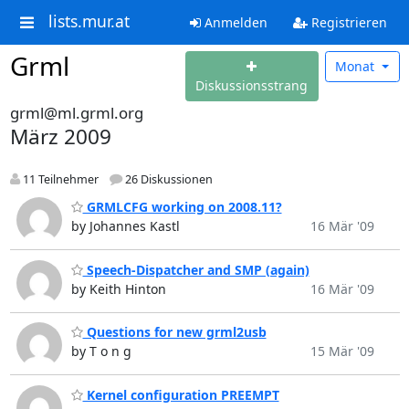
lists.mur.at
Anmelden
Registrieren
Grml
Monat
Diskussionsstrang
grml@ml.grml.org
März 2009
11 Teilnehmer
26 Diskussionen
GRMLCFG working on 2008.11?
by Johannes Kastl
16 Mär '09
Speech-Dispatcher and SMP (again)
by Keith Hinton
16 Mär '09
Questions for new grml2usb
by T o n g
15 Mär '09
Kernel configuration PREEMPT