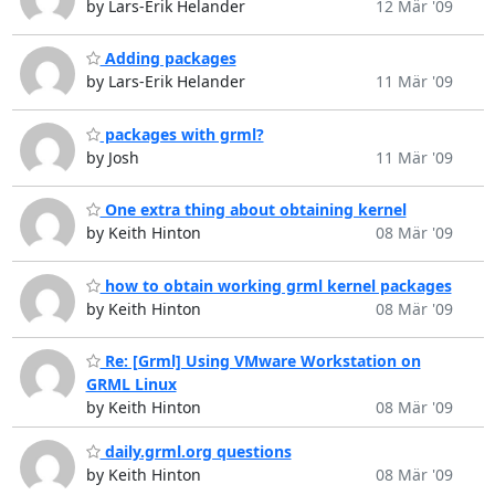
by Lars-Erik Helander
12 Mär '09
Adding packages
by Lars-Erik Helander
11 Mär '09
packages with grml?
by Josh
11 Mär '09
One extra thing about obtaining kernel
by Keith Hinton
08 Mär '09
how to obtain working grml kernel packages
by Keith Hinton
08 Mär '09
Re: [Grml] Using VMware Workstation on
GRML Linux
by Keith Hinton
08 Mär '09
daily.grml.org questions
by Keith Hinton
08 Mär '09