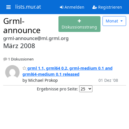
lists.mur.at
Anmelden
Registrieren
Grml-
Monat
Diskussionsstrang
announce
grml-announce@ml.grml.org
März 2008
1 Diskussionen
grml 1.1, grml64 0.2, grml-medium 0.1 and
grml64-medium 0.1 released
by Michael Prokop
01 Dez '08
Ergebnisse pro Seite: