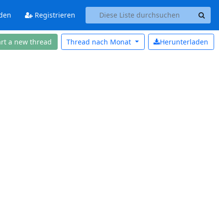
den
Registrieren
art a new thread
Thread nach
Monat
Herunterladen