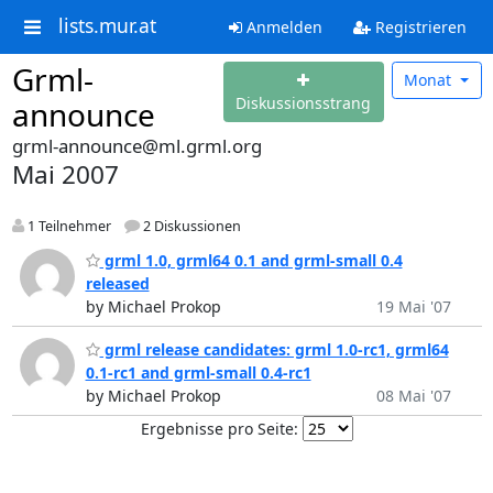
lists.mur.at
Anmelden
Registrieren
Grml-
Monat
Diskussionsstrang
announce
grml-announce@ml.grml.org
Mai 2007
1 Teilnehmer
2 Diskussionen
grml 1.0, grml64 0.1 and grml-small 0.4
released
by Michael Prokop
19 Mai '07
grml release candidates: grml 1.0-rc1, grml64
0.1-rc1 and grml-small 0.4-rc1
by Michael Prokop
08 Mai '07
Ergebnisse pro Seite: