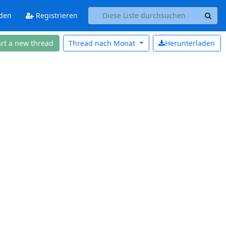
den
Registrieren
art a new thread
Thread nach
Monat
Herunterladen