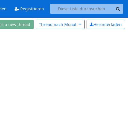
den
Registrieren
art a new thread
Thread nach
Monat
Herunterladen