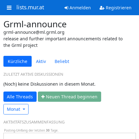
lists.mur.at
Anmelden
Registrieren
Grml-announce
grml-announce@ml.grml.org
release and further important announcements related to
the Grml project
Kürzliche
Aktiv
Beliebt
ZULETZT AKTIVE DISKUSSIONEN
(Noch) keine Diskussionen in diesem Monat.
Alle Threads
N
euen Thread beginnen
Monat
AKTIVITÄTSZUSAMMENFASSUNG
Posting-Umfang der letzten
30
Tage.