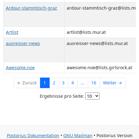
Ardour-stammtisch-graz
ardour-stammtisch-graz@lists.mur
Artlist
artlist@lists.mur.at
ausreisser-news
ausreisser-news@lists.mur.at
Awesome.noe
awesome.noe@lists.girlsrock.at
← Zurück
1
2
3
4
...
16
Weiter →
Ergebnisse pro Seite:
Postorius Dokumentation
•
GNU Mailman
• Postorius Version