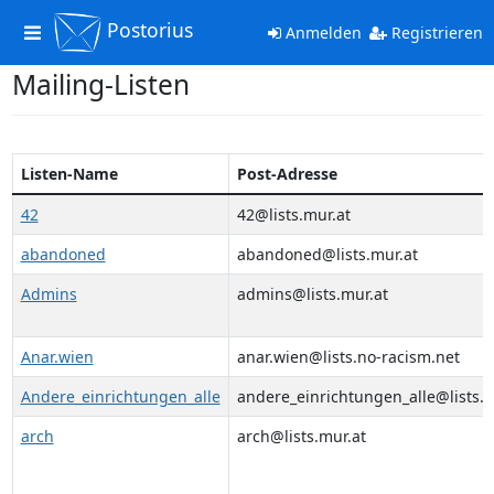
Postorius
Toggle
Anmelden
Registrieren
navigation
Mailing-Listen
Listen-Name
Post-Adresse
42
42@lists.mur.at
abandoned
abandoned@lists.mur.at
Admins
admins@lists.mur.at
Anar.wien
anar.wien@lists.no-racism.net
Andere_einrichtungen_alle
andere_einrichtungen_alle@lists.gi
arch
arch@lists.mur.at