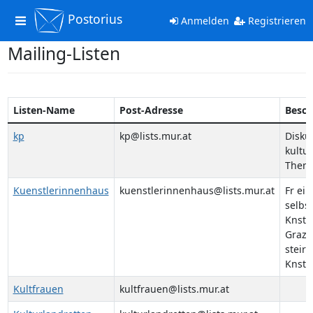
Postorius
Toggle
Anmelden
Registrieren
navigation
Mailing-Listen
Listen-Name
Post-Adresse
Besch
kp
kp@lists.mur.at
Disku
kultur
Them
Kuenstlerinnenhaus
kuenstlerinnenhaus@lists.mur.at
Fr ein
selbs
Knstl
Graz f
steiri
Knstl
Kultfrauen
kultfrauen@lists.mur.at