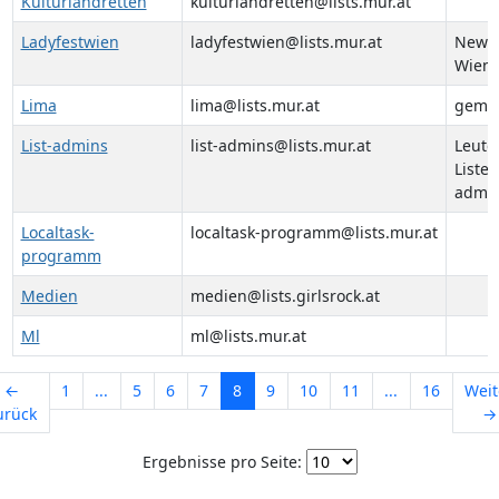
Kulturlandretten
kulturlandretten@lists.mur.at
Ladyfestwien
ladyfestwien@lists.mur.at
Newsl
Wien
Lima
lima@lists.mur.at
gemei
List-admins
list-admins@lists.mur.at
Leute
Listen
admin
Localtask-
localtask-programm@lists.mur.at
programm
Medien
medien@lists.girlsrock.at
Ml
ml@lists.mur.at
←
1
...
5
6
7
8
9
10
11
...
16
Weit
urück
→
Ergebnisse pro Seite: