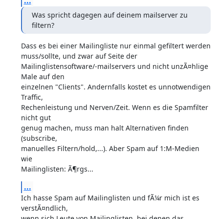
...
Was spricht dagegen auf deinem mailserver zu 
filtern?
Dass es bei einer Mailingliste nur einmal gefiltert werden

muss/sollte, und zwar auf Seite der

Mailinglistensoftware/-mailservers und nicht unzÃ¤hlige 
Male auf den

einzelnen "Clients". Andernfalls kostet es unnotwendigen 
Traffic,

Rechenleistung und Nerven/Zeit. Wenn es die Spamfilter 
nicht gut

genug machen, muss man halt Alternativen finden 
(subscribe,

manuelles Filtern/hold,...). Aber Spam auf 1:M-Medien 
wie

Mailinglisten: Ã¶rgs...
...
Ich hasse Spam auf Mailinglisten und fÃ¼r mich ist es 
verstÃ¤ndlich,

wenn sich Leute von Mailinglisten, bei denen das 