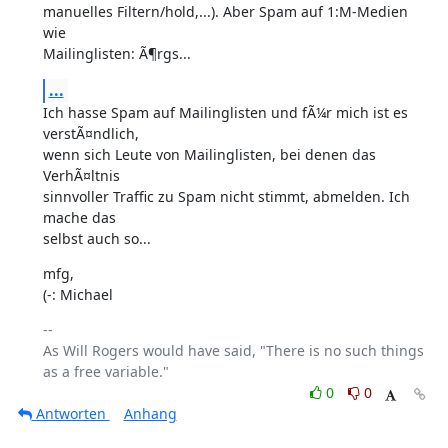
manuelles Filtern/hold,...). Aber Spam auf 1:M-Medien 
wie

Mailinglisten: Ã¶rgs...
...
Ich hasse Spam auf Mailinglisten und fÃ¼r mich ist es 
verstÃ¤ndlich,

wenn sich Leute von Mailinglisten, bei denen das 
VerhÃ¤ltnis

sinnvoller Traffic zu Spam nicht stimmt, abmelden. Ich 
mache das

selbst auch so...
mfg,

(-: Michael
-- 

As Will Rogers would have said, "There is no such things 
0
0
Antworten
Anhang