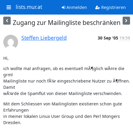
lists.mur.at
Anmelden
Registrieren
Zugang zur Mailingliste beschränken
Steffen Liebergeld
30 Sep '05
19:59
Hi,
ich wollte mal anfragen, ob es eventuell mÃ¶glich wÃ¤re die 
grml

Mailingliste nur noch fÃ¼r eingeschriebene Nutzer zu Ã¶ffnen. 
Damit

wÃ¼rde die Spamflut von dieser Mailingliste verschwinden.
Mit dem Schliessen von Mailinglisten existieren schon gute 
Erfahrungen

in meiner lokalen Linux User Group und den Perl Mongers 
Dresden.
--
