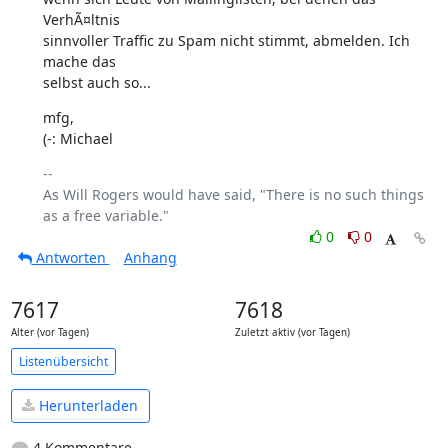
VerhÃ¤ltnis

sinnvoller Traffic zu Spam nicht stimmt, abmelden. Ich 
mache das

selbst auch so...
mfg,

(-: Michael
-- 

As Will Rogers would have said, "There is no such things 
0
0
Antworten
Anhang
7617
7618
Alter (vor Tagen)
Zuletzt aktiv (vor Tagen)
Listenübersicht
Herunterladen
4 Kommentare