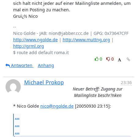
sich halt nicht jeder auf einer Mailingliste anmelden, um 

mal ein Posting zu machen.

Gruï¿½ Nico
-- 

http://www.ngolde.de
 | 
http://www.muttng.org
 | 
http://grml.org
0
0
Antworten
Anhang
Michael Prokop
23:36
Neuer Betreff: Zugang zur
Mailingliste beschr?nken
* Nico Golde 
nico@ngolde.de
 [20050930 23:15]:
...
...
...