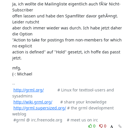
Ja, ich wollte die Mailingliste eigentlich auch fÃ¼r Nicht-
Subscriber

offen lassen und habe den Spamfilter davor gehÃ¤ngt. 
Leider rutscht

aber doch immer wieder was durch. Ich habe jetzt daher 
die Option

"Action to take for postings from non-members for which 
no explicit

action is defined" auf "Hold" gesetzt, ich hoffe das passt 
jetzt.
mfg,

(-: Michael
-- 

http://grml.org/
            # Linux for texttool-users and 
sysadmins

http://wiki.grml.org/
       # share your knowledge

http://grml.supersized.org/
 # the grml development 
weblog

0
0