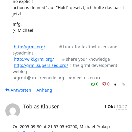
no explicit

action is defined" auf "Hold" gesetzt, ich hoffe das passt 
jetzt.
mfg,

(-: Michael
-- 

http://grml.org/
            # Linux for texttool-users and 
sysadmins

http://wiki.grml.org/
       # share your knowledge

http://grml.supersized.org/
 # the grml development 
weblog

0
0
Antworten
Anhang
Tobias Klauser
1 Okt
10:27
On 2005-09-30 at 21:57:05 +0200, Michael Prokop 